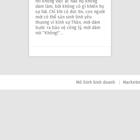
thì không việc ác nào họ không
dám làm, bởi không có gì khiến họ
sợ hãi. Chỉ khi có đức tin, con người
mới có thể sản sinh tình yêu
thương vì kính sợ Thần, mới dám
bước ra bảo vệ công lý, mới dám
nói “Không!”…
Mô hình kinh doanh
Marketi