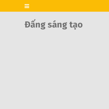
Skip
to
content
Đấng sáng tạo