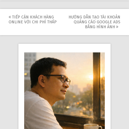
Post
TIẾP CẬN KHÁCH HÀNG
HƯỚNG DẪN TẠO TÀI KHOẢN
ONLINE VỚI CHI PHÍ THẤP
QUẢNG CÁO GOOGLE ADS
navigation
BẰNG HÌNH ẢNH