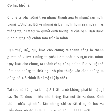
đó hay không
.
Chúng ta phải sống trên những thành quả từ những suy nghĩ
trong tương lai. Bởi vì những gì bạn nghĩ hôm nay, ngày mai,
tháng tới, năm tới sẽ quyết định tương lai của bạn. Bạn được
định hướng bởi chính tâm trí của mình.
Bạn thấy đấy, quy luật cho chúng ta thành công là thanh
gươm có 2 lưỡi. Chúng ta phải kiểm soát suy nghĩ của mình.
Quy luật cho chúng ta thành công cũng chính là quy luật sẽ
làm cho chúng ta thất bại. Nó phụ thuộc vào cách chúng ta
dùng nó.
Đó chính là bí mật kỳ lạ nhất
.
Tại sao nó kỳ lạ, và bí mật? Thật ra nó không phải bí mật gì
cả. Nó đã được nhiều nhà thông thái nói tới và được Kinh
thánh nhắc lại nhiều lần nhưng chỉ có rất ít người học và
hiểu được nó. Đó là lý do vì sao nó kỳ lạ và là bí mật.