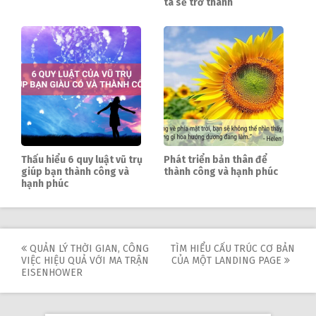
ta sẽ trở thành
Thấu hiểu 6 quy luật vũ trụ
Phát triển bản thân để
giúp bạn thành công và
thành công và hạnh phúc
hạnh phúc
Post
QUẢN LÝ THỜI GIAN, CÔNG
TÌM HIỂU CẤU TRÚC CƠ BẢN
VIỆC HIỆU QUẢ VỚI MA TRẬN
CỦA MỘT LANDING PAGE
navigation
EISENHOWER