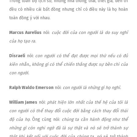
Trong toàn bộ lịch sử, những nhà thông thái, triết gia, tiên tri
đều có nhiều cái bất đồng nhưng chỉ có điều này là họ hoàn
toàn đồng ý với nhau.
Marcus Aurelius
nói:
cuộc đời của con người là do suy nghĩ
của họ tạo ra
.
Disraeli
nói:
con người có thể đạt được mọi thứ nếu có đủ
kiên nhẫn., không gì có thể chiến thắng được sự bền chí của
con người.
Ralph Waldo Emerson
nói:
con người là những gì họ nghĩ.
William James
nói:
phát hiện lớn nhất của thế hệ của tôi là
con người có thể thay đổi cuộc đời bằng cách thay đổi thái
độ của họ
. Ông cũng nói:
chúng ta cần hành động như thể
những gì còn nghi ngờ đã là sự thật và nó sẽ trở thành sự
thật khi kết nối với cuộc đời của chúng ta, nó sẽ trở thành