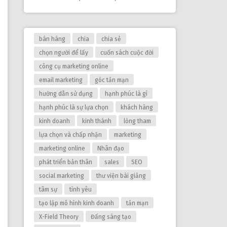
bán hàng
chia
chia sẻ
chọn người để lấy
cuốn sách cuộc đời
công cụ marketing online
email marketing
góc tản mạn
hướng dẫn sử dụng
hạnh phúc là gì
hạnh phúc là sự lựa chọn
khách hàng
kinh doanh
kinh thánh
lòng tham
lựa chọn và chấp nhận
marketing
marketing online
Nhân đạo
phát triển bản thân
sales
SEO
social marketing
thư viện bài giảng
tâm sự
tình yêu
tạo lập mô hình kinh doanh
tản mạn
X-Field Theory
Đấng sáng tạo